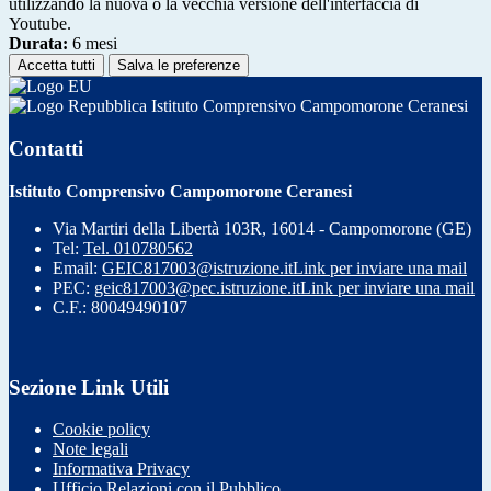
utilizzando la nuova o la vecchia versione dell'interfaccia di
Youtube.
Durata:
6 mesi
Accetta tutti
Salva le preferenze
Istituto Comprensivo Campomorone Ceranesi
Contatti
Istituto Comprensivo Campomorone Ceranesi
Via Martiri della Libertà 103R, 16014 - Campomorone (GE)
Tel:
Tel. 010780562
Email:
GEIC817003@istruzione.it
Link per inviare una mail
PEC:
geic817003@pec.istruzione.it
Link per inviare una mail
C.F.: 80049490107
Sezione Link Utili
Cookie policy
Note legali
Informativa Privacy
Ufficio Relazioni con il Pubblico