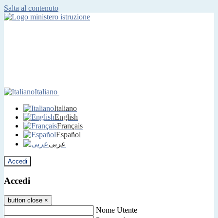
Salta al contenuto
Italiano
Italiano
English
Français
Español
عربى
Accedi
Accedi
button close
×
Nome Utente