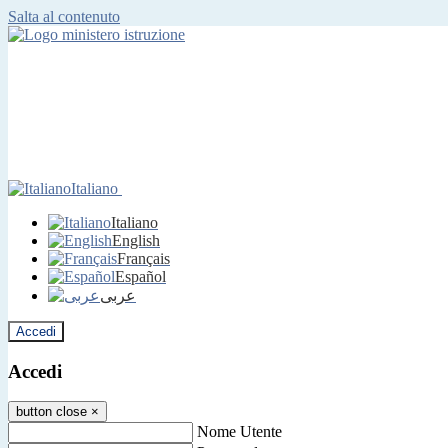
Salta al contenuto
Italiano
Italiano
English
Français
Español
عربى
Accedi
Accedi
button close
×
Nome Utente