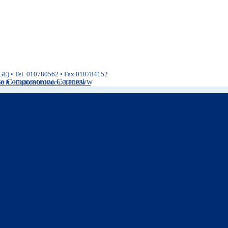
(GE) • Tel. 010780562 • Fax 010784152
ivo Campomorone Ceranesi
ne.it • Codice Univoco: UF1KWW