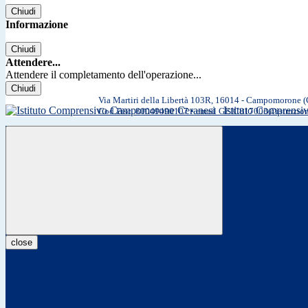
Chiudi
Informazione
Chiudi
Attendere...
Attendere il completamento dell'operazione...
Chiudi
Via Martiri della Libertà 103R, 16014 - Campomorone 
Istituto Comprens
Cod.Fisc. 80049490107 • email GEIC817003@istruzio
close