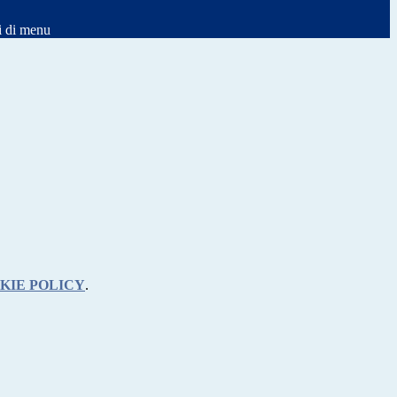
i di menu
KIE POLICY
.