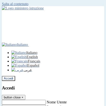
Salta al contenuto
Italiano
Italiano
English
Français
Español
عربى
Accedi
Accedi
button close
×
Nome Utente