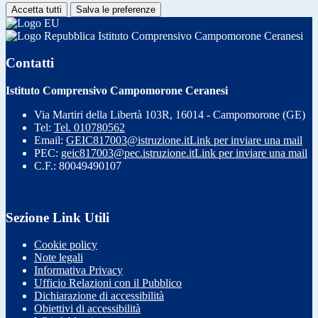
Accetta tutti
Salva le preferenze
Istituto Comprensivo Campomorone Ceranesi
Contatti
Istituto Comprensivo Campomorone Ceranesi
Via Martiri della Libertà 103R, 16014 - Campomorone (GE)
Tel:
Tel. 010780562
Email:
GEIC817003@istruzione.it
Link per inviare una mail
PEC:
geic817003@pec.istruzione.it
Link per inviare una mail
C.F.: 80049490107
Sezione Link Utili
Cookie policy
Note legali
Informativa Privacy
Ufficio Relazioni con il Pubblico
Dichiarazione di accessibilità
Obiettivi di accessibilità