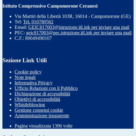
Istituto Comprensivo Campomorone Ceranesi
Via Martiri della Libertà 103R, 16014 - Campomorone (GE)
Tel:
Tel. 010780562
Email:
GEIC817003@istruzione.it
Link per inviare una mail
PEC:
geic817003@pec.istruzione.it
Link per inviare una mail
C.F.: 80049490107
Sezione Link Utili
Cookie policy
Note legali
Informativa Privacy
Ufficio Relazioni con il Pubblico
Dichiarazione di accessibilità
Obiettivi di accessibilità
Whistleblowing
Gestione consensi cookie
Amministrazione trasparente
Pagina visualizzata
1396
volte