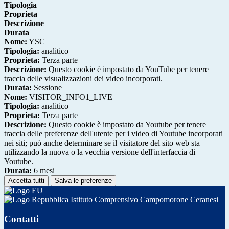
Tipologia
Proprieta
Descrizione
Durata
Nome:
YSC
Tipologia:
analitico
Proprieta:
Terza parte
Descrizione:
Questo cookie è impostato da YouTube per tenere
traccia delle visualizzazioni dei video incorporati.
Durata:
Sessione
Nome:
VISITOR_INFO1_LIVE
Tipologia:
analitico
Proprieta:
Terza parte
Descrizione:
Questo cookie è impostato da Youtube per tenere
traccia delle preferenze dell'utente per i video di Youtube incorporati
nei siti; può anche determinare se il visitatore del sito web sta
utilizzando la nuova o la vecchia versione dell'interfaccia di
Youtube.
Durata:
6 mesi
Accetta tutti
Salva le preferenze
Istituto Comprensivo Campomorone Ceranesi
Contatti