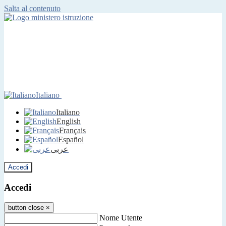
Salta al contenuto
Italiano
Italiano
English
Français
Español
عربى
Accedi
Accedi
button close
×
Nome Utente