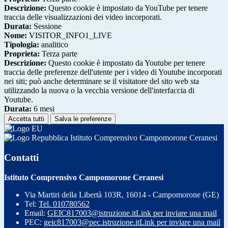
Descrizione:
Questo cookie è impostato da YouTube per tenere
traccia delle visualizzazioni dei video incorporati.
Durata:
Sessione
Nome:
VISITOR_INFO1_LIVE
Tipologia:
analitico
Proprieta:
Terza parte
Descrizione:
Questo cookie è impostato da Youtube per tenere
traccia delle preferenze dell'utente per i video di Youtube incorporati
nei siti; può anche determinare se il visitatore del sito web sta
utilizzando la nuova o la vecchia versione dell'interfaccia di
Youtube.
Durata:
6 mesi
Accetta tutti
Salva le preferenze
Istituto Comprensivo Campomorone Ceranesi
Contatti
Istituto Comprensivo Campomorone Ceranesi
Via Martiri della Libertà 103R, 16014 - Campomorone (GE)
Tel:
Tel. 010780562
Email:
GEIC817003@istruzione.it
Link per inviare una mail
PEC:
geic817003@pec.istruzione.it
Link per inviare una mail