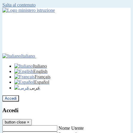
Salta al contenuto
Italiano
Italiano
English
Français
Español
عربى
Accedi
Accedi
button close
×
Nome Utente