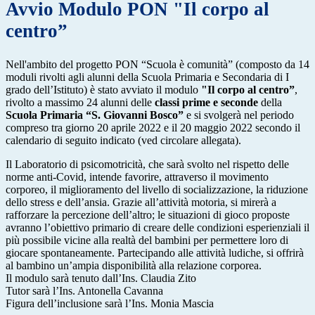
Avvio Modulo PON "Il corpo al
centro”
Nell'ambito del progetto PON “Scuola è comunità” (composto da 14
moduli rivolti agli alunni della Scuola Primaria e Secondaria di I
grado dell’Istituto) è stato avviato il modulo
"Il corpo al centro”
,
rivolto a massimo 24 alunni delle
classi prime e seconde
della
Scuola Primaria “S. Giovanni Bosco”
e si svolgerà nel periodo
compreso tra giorno 20 aprile 2022 e il 20 maggio 2022 secondo il
calendario di seguito indicato (ved circolare allegata).
Il Laboratorio di psicomotricità, che sarà svolto nel rispetto delle
norme anti-Covid, intende favorire, attraverso il movimento
corporeo, il miglioramento del livello di socializzazione, la riduzione
dello stress e dell’ansia. Grazie all’attività motoria, si mirerà a
rafforzare la percezione dell’altro; le situazioni di gioco proposte
avranno l’obiettivo primario di creare delle condizioni esperienziali il
più possibile vicine alla realtà del bambini per permettere loro di
giocare spontaneamente. Partecipando alle attività ludiche, si offrirà
al bambino un’ampia disponibilità alla relazione corporea.
Il modulo sarà tenuto dall’Ins. Claudia Zito
Tutor sarà l’Ins. Antonella Cavanna
Figura dell’inclusione sarà l’Ins. Monia Mascia