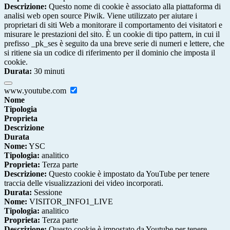
Descrizione:
Questo nome di cookie è associato alla piattaforma di
analisi web open source Piwik. Viene utilizzato per aiutare i
proprietari di siti Web a monitorare il comportamento dei visitatori e
misurare le prestazioni del sito. È un cookie di tipo pattern, in cui il
prefisso _pk_ses è seguito da una breve serie di numeri e lettere, che
si ritiene sia un codice di riferimento per il dominio che imposta il
cookie.
Durata:
30 minuti
www.youtube.com
Nome
Tipologia
Proprieta
Descrizione
Durata
Nome:
YSC
Tipologia:
analitico
Proprieta:
Terza parte
Descrizione:
Questo cookie è impostato da YouTube per tenere
traccia delle visualizzazioni dei video incorporati.
Durata:
Sessione
Nome:
VISITOR_INFO1_LIVE
Tipologia:
analitico
Proprieta:
Terza parte
Descrizione:
Questo cookie è impostato da Youtube per tenere