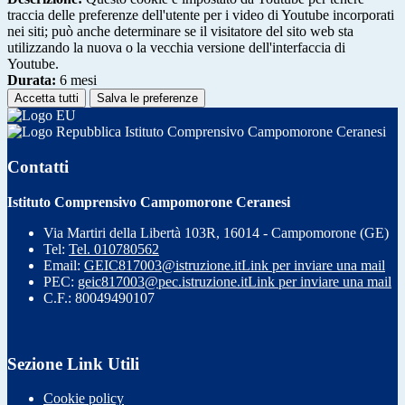
traccia delle preferenze dell'utente per i video di Youtube incorporati
nei siti; può anche determinare se il visitatore del sito web sta
utilizzando la nuova o la vecchia versione dell'interfaccia di
Youtube.
Durata:
6 mesi
Accetta tutti
Salva le preferenze
Istituto Comprensivo Campomorone Ceranesi
Contatti
Istituto Comprensivo Campomorone Ceranesi
Via Martiri della Libertà 103R, 16014 - Campomorone (GE)
Tel:
Tel. 010780562
Email:
GEIC817003@istruzione.it
Link per inviare una mail
PEC:
geic817003@pec.istruzione.it
Link per inviare una mail
C.F.: 80049490107
Sezione Link Utili
Cookie policy