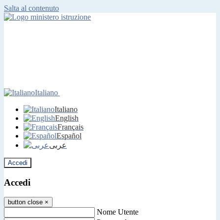
Salta al contenuto
Italiano
Italiano
English
Français
Español
عربى
Accedi
Accedi
button close
×
Nome Utente