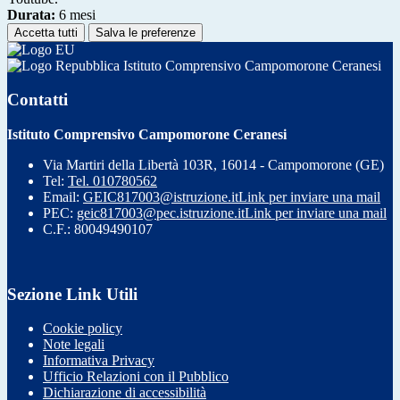
Durata:
6 mesi
Accetta tutti
Salva le preferenze
Istituto Comprensivo Campomorone Ceranesi
Contatti
Istituto Comprensivo Campomorone Ceranesi
Via Martiri della Libertà 103R, 16014 - Campomorone (GE)
Tel:
Tel. 010780562
Email:
GEIC817003@istruzione.it
Link per inviare una mail
PEC:
geic817003@pec.istruzione.it
Link per inviare una mail
C.F.: 80049490107
Sezione Link Utili
Cookie policy
Note legali
Informativa Privacy
Ufficio Relazioni con il Pubblico
Dichiarazione di accessibilità