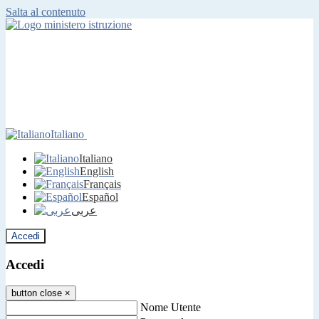
Salta al contenuto
Italiano
Italiano
English
Français
Español
عربى
Accedi
Accedi
button close
×
Nome Utente