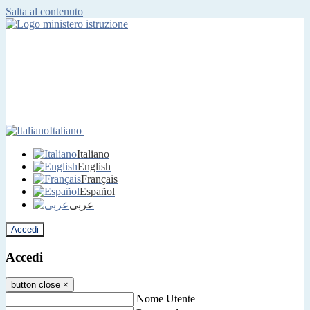
Salta al contenuto
Italiano
Italiano
English
Français
Español
عربى
Accedi
Accedi
button close
×
Nome Utente