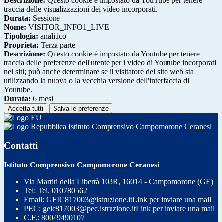
Descrizione:
Questo cookie è impostato da YouTube per tenere
traccia delle visualizzazioni dei video incorporati.
Durata:
Sessione
Nome:
VISITOR_INFO1_LIVE
Tipologia:
analitico
Proprieta:
Terza parte
Descrizione:
Questo cookie è impostato da Youtube per tenere
traccia delle preferenze dell'utente per i video di Youtube incorporati
nei siti; può anche determinare se il visitatore del sito web sta
utilizzando la nuova o la vecchia versione dell'interfaccia di
Youtube.
Durata:
6 mesi
Accetta tutti
Salva le preferenze
Istituto Comprensivo Campomorone Ceranesi
Contatti
Istituto Comprensivo Campomorone Ceranesi
Via Martiri della Libertà 103R, 16014 - Campomorone (GE)
Tel:
Tel. 010780562
Email:
GEIC817003@istruzione.it
Link per inviare una mail
PEC:
geic817003@pec.istruzione.it
Link per inviare una mail
C.F.: 80049490107