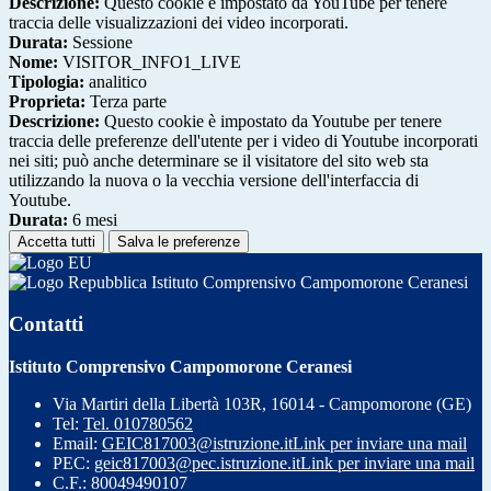
Descrizione:
Questo cookie è impostato da YouTube per tenere
traccia delle visualizzazioni dei video incorporati.
Durata:
Sessione
Nome:
VISITOR_INFO1_LIVE
Tipologia:
analitico
Proprieta:
Terza parte
Descrizione:
Questo cookie è impostato da Youtube per tenere
traccia delle preferenze dell'utente per i video di Youtube incorporati
nei siti; può anche determinare se il visitatore del sito web sta
utilizzando la nuova o la vecchia versione dell'interfaccia di
Youtube.
Durata:
6 mesi
Accetta tutti
Salva le preferenze
Istituto Comprensivo Campomorone Ceranesi
Contatti
Istituto Comprensivo Campomorone Ceranesi
Via Martiri della Libertà 103R, 16014 - Campomorone (GE)
Tel:
Tel. 010780562
Email:
GEIC817003@istruzione.it
Link per inviare una mail
PEC:
geic817003@pec.istruzione.it
Link per inviare una mail
C.F.: 80049490107