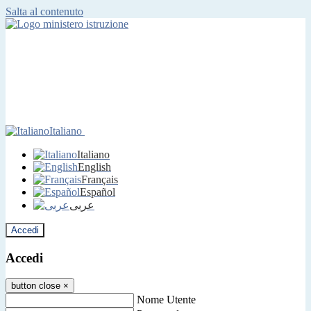
Salta al contenuto
Italiano
Italiano
English
Français
Español
عربى
Accedi
Accedi
button close
×
Nome Utente