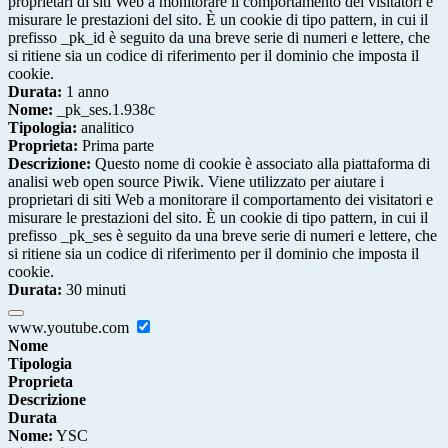
proprietari di siti Web a monitorare il comportamento dei visitatori e
misurare le prestazioni del sito. È un cookie di tipo pattern, in cui il
prefisso _pk_id è seguito da una breve serie di numeri e lettere, che
si ritiene sia un codice di riferimento per il dominio che imposta il
cookie.
Durata:
1 anno
Nome:
_pk_ses.1.938c
Tipologia:
analitico
Proprieta:
Prima parte
Descrizione:
Questo nome di cookie è associato alla piattaforma di
analisi web open source Piwik. Viene utilizzato per aiutare i
proprietari di siti Web a monitorare il comportamento dei visitatori e
misurare le prestazioni del sito. È un cookie di tipo pattern, in cui il
prefisso _pk_ses è seguito da una breve serie di numeri e lettere, che
si ritiene sia un codice di riferimento per il dominio che imposta il
cookie.
Durata:
30 minuti
www.youtube.com
Nome
Tipologia
Proprieta
Descrizione
Durata
Nome:
YSC