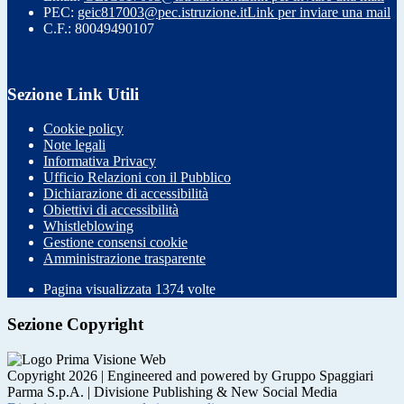
PEC:
geic817003@pec.istruzione.it
Link per inviare una mail
C.F.: 80049490107
Sezione Link Utili
Cookie policy
Note legali
Informativa Privacy
Ufficio Relazioni con il Pubblico
Dichiarazione di accessibilità
Obiettivi di accessibilità
Whistleblowing
Gestione consensi cookie
Amministrazione trasparente
Pagina visualizzata
1374
volte
Sezione Copyright
Copyright 2026 | Engineered and powered by Gruppo Spaggiari
Parma S.p.A. | Divisione Publishing & New Social Media