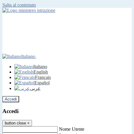
Salta al contenuto
Italiano
Italiano
English
Français
Español
عربى
Accedi
Accedi
button close
×
Nome Utente