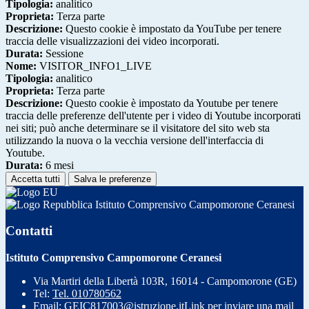
Tipologia:
analitico
Proprieta:
Terza parte
Descrizione:
Questo cookie è impostato da YouTube per tenere
traccia delle visualizzazioni dei video incorporati.
Durata:
Sessione
Nome:
VISITOR_INFO1_LIVE
Tipologia:
analitico
Proprieta:
Terza parte
Descrizione:
Questo cookie è impostato da Youtube per tenere
traccia delle preferenze dell'utente per i video di Youtube incorporati
nei siti; può anche determinare se il visitatore del sito web sta
utilizzando la nuova o la vecchia versione dell'interfaccia di
Youtube.
Durata:
6 mesi
Accetta tutti
Salva le preferenze
Istituto Comprensivo Campomorone Ceranesi
Contatti
Istituto Comprensivo Campomorone Ceranesi
Via Martiri della Libertà 103R, 16014 - Campomorone (GE)
Tel:
Tel. 010780562
Email:
GEIC817003@istruzione.it
Link per inviare una mail