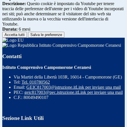
Descrizione:
Questo cookie è impostato da Youtube per tenere
traccia delle preferenze dell'utente per i video di Youtube incorporati
nei siti; può anche determinare se il visitatore del sito web sta
utilizzando la nuova o la vecchia versione dell'interfaccia di
Youtube.
Durata:
6 mesi
Accetta tutti
Salva le preferenze
Istituto Comprensivo Campomorone Ceranesi
Contatti
Istituto Comprensivo Campomorone Ceranesi
Via Martiri della Libertà 103R, 16014 - Campomorone (GE)
Tel:
Tel. 010780562
Email:
GEIC817003@istruzione.it
Link per inviare una mail
PEC:
geic817003@pec.istruzione.it
Link per inviare una mail
C.F.: 80049490107
Sezione Link Utili