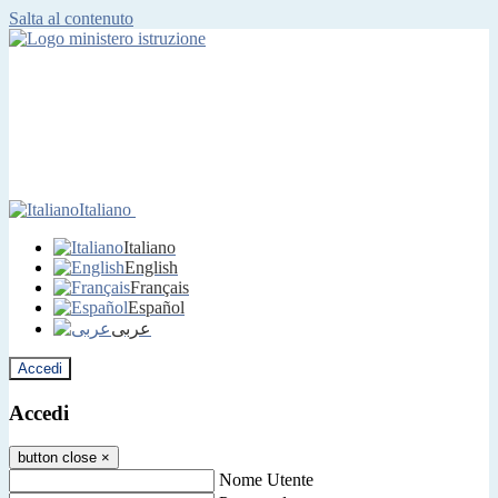
Salta al contenuto
Italiano
Italiano
English
Français
Español
عربى
Accedi
Accedi
button close
×
Nome Utente