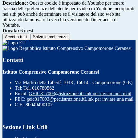
Descrizione:
Questo cookie è impostato da Youtube per tenere
traccia delle preferenze dell'utente per i video di Youtube incorporati
nei siti; può anche determinare se il visitatore del sito web sta
utilizzando la nuova o la vecchia versione dell'interfaccia di
Youtube.
Durata:
6 mesi
Accetta tutti
Salva le preferenze
Istituto Comprensivo Campomorone Ceranesi
Contatti
Istituto Comprensivo Campomorone Ceranesi
Via Martiri della Libertà 103R, 16014 - Campomorone (GE)
Tel:
Tel. 010780562
Email:
GEIC817003@istruzione.it
Link per inviare una mail
PEC:
geic817003@pec.istruzione.it
Link per inviare una mail
C.F.: 80049490107
Sezione Link Utili