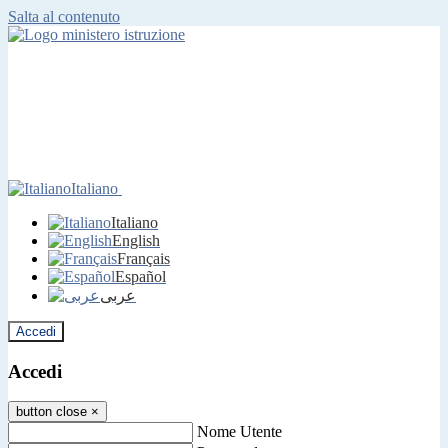
Salta al contenuto
Italiano
Italiano
English
Français
Español
عربى
Accedi
Accedi
button close
×
Nome Utente