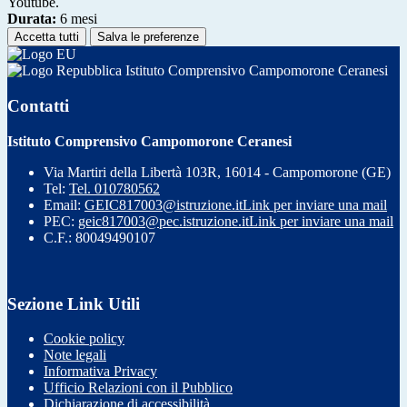
Youtube.
Durata:
6 mesi
Accetta tutti
Salva le preferenze
Istituto Comprensivo Campomorone Ceranesi
Contatti
Istituto Comprensivo Campomorone Ceranesi
Via Martiri della Libertà 103R, 16014 - Campomorone (GE)
Tel:
Tel. 010780562
Email:
GEIC817003@istruzione.it
Link per inviare una mail
PEC:
geic817003@pec.istruzione.it
Link per inviare una mail
C.F.: 80049490107
Sezione Link Utili
Cookie policy
Note legali
Informativa Privacy
Ufficio Relazioni con il Pubblico
Dichiarazione di accessibilità