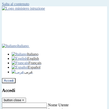
Salta al contenuto
Italiano
Italiano
English
Français
Español
عربى
Accedi
Accedi
button close
×
Nome Utente