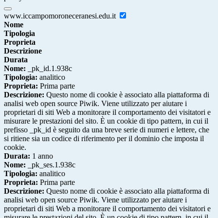
www.iccampomoroneceranesi.edu.it
Nome
Tipologia
Proprieta
Descrizione
Durata
Nome:
_pk_id.1.938c
Tipologia:
analitico
Proprieta:
Prima parte
Descrizione:
Questo nome di cookie è associato alla piattaforma di
analisi web open source Piwik. Viene utilizzato per aiutare i
proprietari di siti Web a monitorare il comportamento dei visitatori e
misurare le prestazioni del sito. È un cookie di tipo pattern, in cui il
prefisso _pk_id è seguito da una breve serie di numeri e lettere, che
si ritiene sia un codice di riferimento per il dominio che imposta il
cookie.
Durata:
1 anno
Nome:
_pk_ses.1.938c
Tipologia:
analitico
Proprieta:
Prima parte
Descrizione:
Questo nome di cookie è associato alla piattaforma di
analisi web open source Piwik. Viene utilizzato per aiutare i
proprietari di siti Web a monitorare il comportamento dei visitatori e
misurare le prestazioni del sito. È un cookie di tipo pattern, in cui il