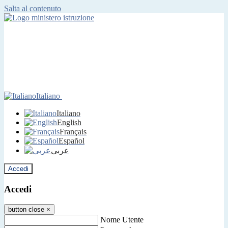
Salta al contenuto
Italiano
Italiano
English
Français
Español
عربى
Accedi
Accedi
button close
×
Nome Utente