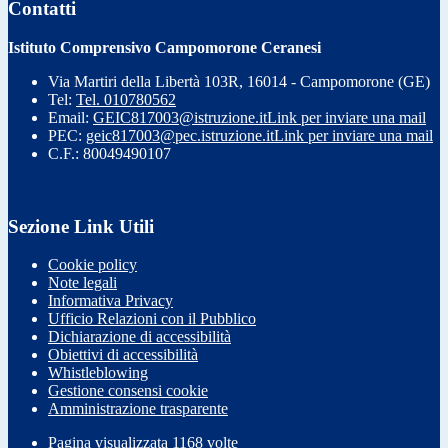
Contatti
Istituto Comprensivo Campomorone Ceranesi
Via Martiri della Libertà 103R, 16014 - Campomorone (GE)
Tel:
Tel. 010780562
Email:
GEIC817003@istruzione.it
Link per inviare una mail
PEC:
geic817003@pec.istruzione.it
Link per inviare una mail
C.F.: 80049490107
Sezione Link Utili
Cookie policy
Note legali
Informativa Privacy
Ufficio Relazioni con il Pubblico
Dichiarazione di accessibilità
Obiettivi di accessibilità
Whistleblowing
Gestione consensi cookie
Amministrazione trasparente
Pagina visualizzata
1168
volte