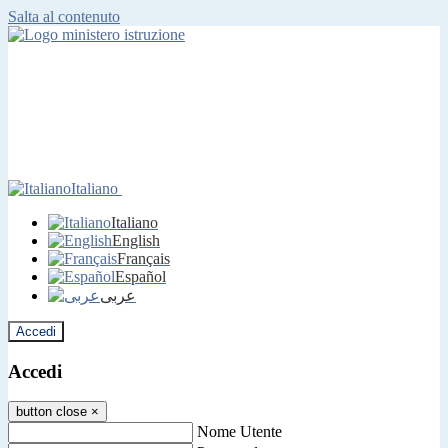
Salta al contenuto
Italiano
Italiano
English
Français
Español
عربى
Accedi
Accedi
button close
×
Nome Utente