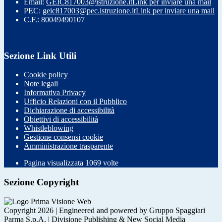
Email:
GEIC817003@istruzione.it
Link per inviare una mail
PEC:
geic817003@pec.istruzione.it
Link per inviare una mail
C.F.: 80049490107
Sezione Link Utili
Cookie policy
Note legali
Informativa Privacy
Ufficio Relazioni con il Pubblico
Dichiarazione di accessibilità
Obiettivi di accessibilità
Whistleblowing
Gestione consensi cookie
Amministrazione trasparente
Pagina visualizzata
1069
volte
Sezione Copyright
Copyright 2026 | Engineered and powered by Gruppo Spaggiari
Parma S.p.A. | Divisione Publishing & New Social Media