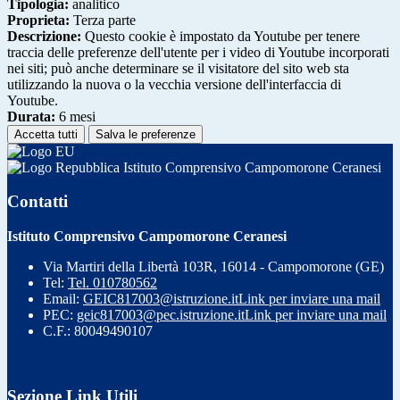
Tipologia:
analitico
Proprieta:
Terza parte
Descrizione:
Questo cookie è impostato da Youtube per tenere
traccia delle preferenze dell'utente per i video di Youtube incorporati
nei siti; può anche determinare se il visitatore del sito web sta
utilizzando la nuova o la vecchia versione dell'interfaccia di
Youtube.
Durata:
6 mesi
Accetta tutti
Salva le preferenze
Istituto Comprensivo Campomorone Ceranesi
Contatti
Istituto Comprensivo Campomorone Ceranesi
Via Martiri della Libertà 103R, 16014 - Campomorone (GE)
Tel:
Tel. 010780562
Email:
GEIC817003@istruzione.it
Link per inviare una mail
PEC:
geic817003@pec.istruzione.it
Link per inviare una mail
C.F.: 80049490107
Sezione Link Utili