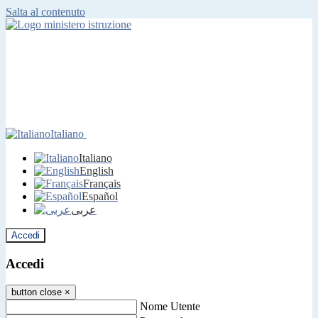
Salta al contenuto
Italiano
Italiano
English
Français
Español
عربى
Accedi
Accedi
button close
×
Nome Utente