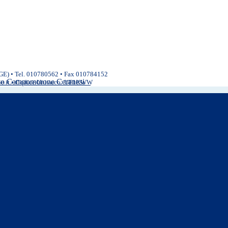
(GE) • Tel. 010780562 • Fax 010784152
ivo Campomorone Ceranesi
ne.it • Codice Univoco: UF1KWW