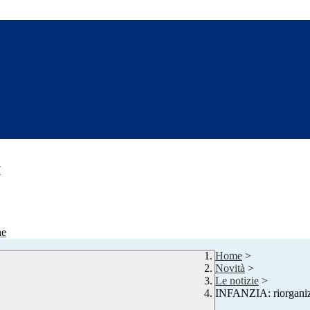
7
ne
Home
>
Novità
>
Le notizie
>
INFANZIA: riorganiz