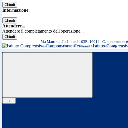
Chiudi
Informazione
Chiudi
Attendere...
Attendere il completamento dell'operazione...
Chiudi
Via Martiri della Libertà 103R, 16014 - Campomorone 
Istituto Comprens
Cod.Fisc. 80049490107 • email GEIC817003@istruzio
close