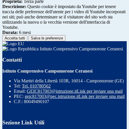
Proprieta:
Terza parte
Descrizione:
Questo cookie è impostato da Youtube per tenere
traccia delle preferenze dell'utente per i video di Youtube incorporati
nei siti; può anche determinare se il visitatore del sito web sta
utilizzando la nuova o la vecchia versione dell'interfaccia di
Youtube.
Durata:
6 mesi
Accetta tutti
Salva le preferenze
Istituto Comprensivo Campomorone Ceranesi
Contatti
Istituto Comprensivo Campomorone Ceranesi
Via Martiri della Libertà 103R, 16014 - Campomorone (GE)
Tel:
Tel. 010780562
Email:
GEIC817003@istruzione.it
Link per inviare una mail
PEC:
geic817003@pec.istruzione.it
Link per inviare una mail
C.F.: 80049490107
Sezione Link Utili