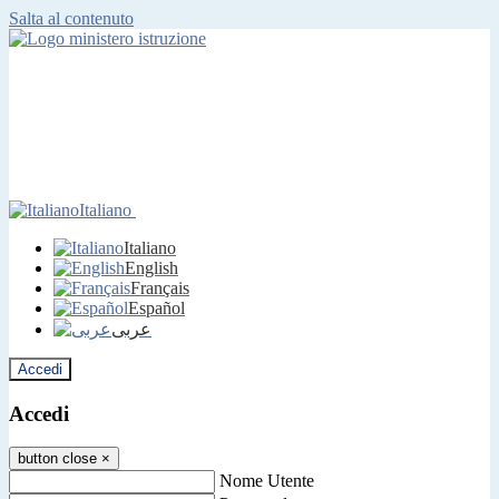
Salta al contenuto
Italiano
Italiano
English
Français
Español
عربى
Accedi
Accedi
button close
×
Nome Utente