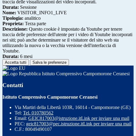
traccia delle visualizzazioni dei video incorporati.
Durata:
Sessione
Nome:
VISITOR_INFO1_LIVE
Tipologia:
analitico
Proprieta:
Terza parte
Descrizione:
Questo cookie è impostato da Youtube per tenere
traccia delle preferenze dell'utente per i video di Youtube incorporati
nei siti; può anche determinare se il visitatore del sito web sta
utilizzando la nuova o la vecchia versione dell'interfaccia di
Youtube.
Durata:
6 mesi
Accetta tutti
Salva le preferenze
Istituto Comprensivo Campomorone Ceranesi
Contatti
Istituto Comprensivo Campomorone Ceranesi
Via Martiri della Libertà 103R, 16014 - Campomorone (GE)
Tel:
Tel. 010780562
Email:
GEIC817003@istruzione.it
Link per inviare una mail
PEC:
geic817003@pec.istruzione.it
Link per inviare una mail
C.F.: 80049490107