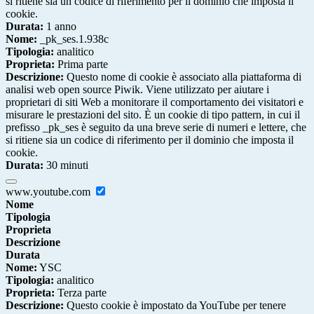
si ritiene sia un codice di riferimento per il dominio che imposta il
cookie.
Durata:
1 anno
Nome:
_pk_ses.1.938c
Tipologia:
analitico
Proprieta:
Prima parte
Descrizione:
Questo nome di cookie è associato alla piattaforma di
analisi web open source Piwik. Viene utilizzato per aiutare i
proprietari di siti Web a monitorare il comportamento dei visitatori e
misurare le prestazioni del sito. È un cookie di tipo pattern, in cui il
prefisso _pk_ses è seguito da una breve serie di numeri e lettere, che
si ritiene sia un codice di riferimento per il dominio che imposta il
cookie.
Durata:
30 minuti
www.youtube.com
Nome
Tipologia
Proprieta
Descrizione
Durata
Nome:
YSC
Tipologia:
analitico
Proprieta:
Terza parte
Descrizione:
Questo cookie è impostato da YouTube per tenere