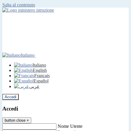
Salta al contenuto
Italiano
Italiano
English
Français
Español
عربى
Accedi
Accedi
button close
×
Nome Utente