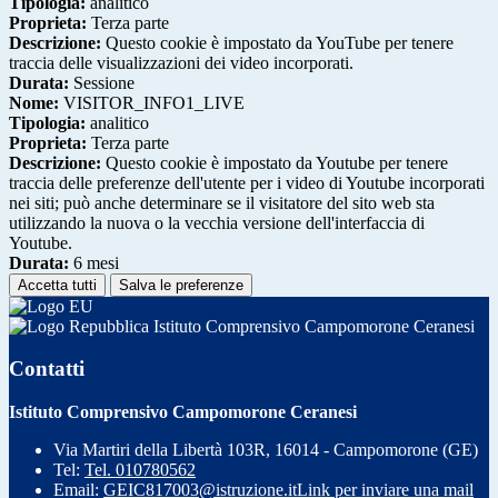
Tipologia:
analitico
Proprieta:
Terza parte
Descrizione:
Questo cookie è impostato da YouTube per tenere
traccia delle visualizzazioni dei video incorporati.
Durata:
Sessione
Nome:
VISITOR_INFO1_LIVE
Tipologia:
analitico
Proprieta:
Terza parte
Descrizione:
Questo cookie è impostato da Youtube per tenere
traccia delle preferenze dell'utente per i video di Youtube incorporati
nei siti; può anche determinare se il visitatore del sito web sta
utilizzando la nuova o la vecchia versione dell'interfaccia di
Youtube.
Durata:
6 mesi
Accetta tutti
Salva le preferenze
Istituto Comprensivo Campomorone Ceranesi
Contatti
Istituto Comprensivo Campomorone Ceranesi
Via Martiri della Libertà 103R, 16014 - Campomorone (GE)
Tel:
Tel. 010780562
Email:
GEIC817003@istruzione.it
Link per inviare una mail