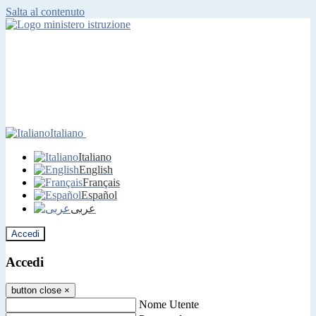
Salta al contenuto
Italiano
Italiano
English
Français
Español
عربى
Accedi
Accedi
button close
×
Nome Utente