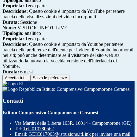
Tipologia:
analitico
Proprieta:
Terza parte
Descrizione:
Questo cookie è impostato da YouTube per tenere
traccia delle visualizzazioni dei video incorporati.
Durata:
Sessione
Nome:
VISITOR_INFO1_LIVE
Tipologia:
analitico
Proprieta:
Terza parte
Descrizione:
Questo cookie è impostato da Youtube per tenere
traccia delle preferenze dell'utente per i video di Youtube incorporati
nei siti; può anche determinare se il visitatore del sito web sta
utilizzando la nuova o la vecchia versione dell'interfaccia di
Youtube.
Durata:
6 mesi
Accetta tutti
Salva le preferenze
Istituto Comprensivo Campomorone Ceranesi
Contatti
Istituto Comprensivo Campomorone Ceranesi
Via Martiri della Libertà 103R, 16014 - Campomorone (GE)
Tel:
Tel. 010780562
Email:
GEIC817003@istruzione.it
Link per inviare una mail