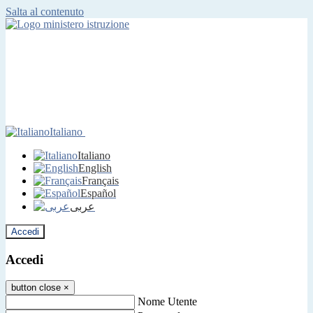
Salta al contenuto
Italiano
Italiano
English
Français
Español
عربى
Accedi
Accedi
button close
×
Nome Utente