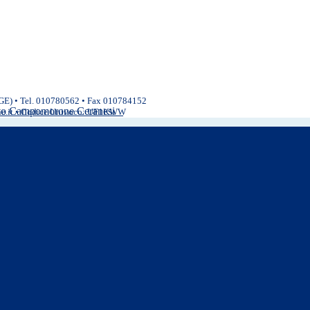
(GE) • Tel. 010780562 • Fax 010784152
ivo Campomorone Ceranesi
ne.it • Codice Univoco: UF1KWW