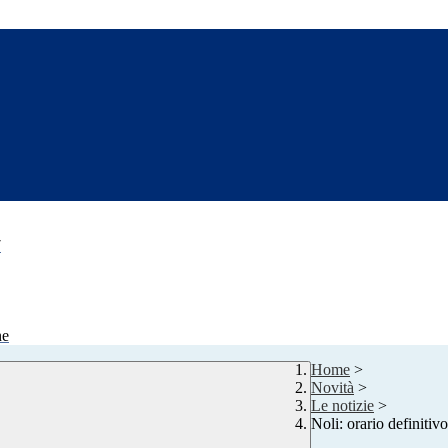
7
ne
Home
>
Novità
>
Le notizie
>
Noli: orario definitiv