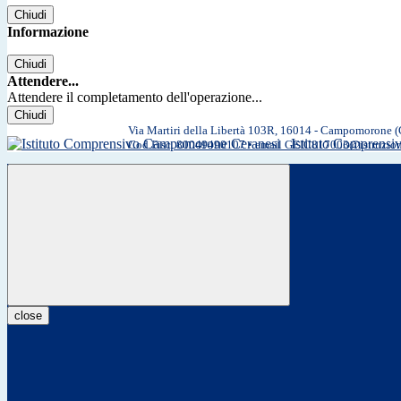
Chiudi
Informazione
Chiudi
Attendere...
Attendere il completamento dell'operazione...
Chiudi
Via Martiri della Libertà 103R, 16014 - Campomorone 
Istituto Comprens
Cod.Fisc. 80049490107 • email GEIC817003@istruzio
close