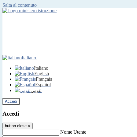
Salta al contenuto
Italiano
Italiano
English
Français
Español
عربى
Accedi
Accedi
button close
×
Nome Utente