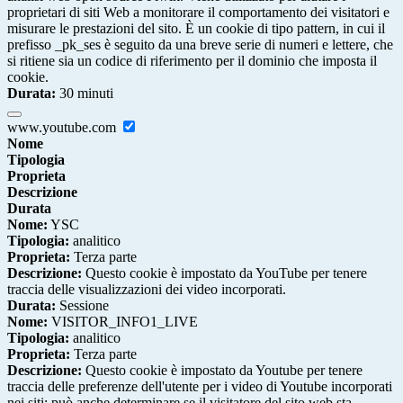
proprietari di siti Web a monitorare il comportamento dei visitatori e
misurare le prestazioni del sito. È un cookie di tipo pattern, in cui il
prefisso _pk_ses è seguito da una breve serie di numeri e lettere, che
si ritiene sia un codice di riferimento per il dominio che imposta il
cookie.
Durata:
30 minuti
www.youtube.com
Nome
Tipologia
Proprieta
Descrizione
Durata
Nome:
YSC
Tipologia:
analitico
Proprieta:
Terza parte
Descrizione:
Questo cookie è impostato da YouTube per tenere
traccia delle visualizzazioni dei video incorporati.
Durata:
Sessione
Nome:
VISITOR_INFO1_LIVE
Tipologia:
analitico
Proprieta:
Terza parte
Descrizione:
Questo cookie è impostato da Youtube per tenere
traccia delle preferenze dell'utente per i video di Youtube incorporati
nei siti; può anche determinare se il visitatore del sito web sta