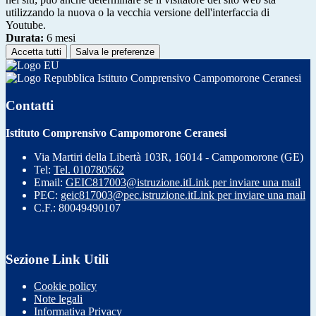
utilizzando la nuova o la vecchia versione dell'interfaccia di
Youtube.
Durata:
6 mesi
Accetta tutti
Salva le preferenze
Istituto Comprensivo Campomorone Ceranesi
Contatti
Istituto Comprensivo Campomorone Ceranesi
Via Martiri della Libertà 103R, 16014 - Campomorone (GE)
Tel:
Tel. 010780562
Email:
GEIC817003@istruzione.it
Link per inviare una mail
PEC:
geic817003@pec.istruzione.it
Link per inviare una mail
C.F.: 80049490107
Sezione Link Utili
Cookie policy
Note legali
Informativa Privacy