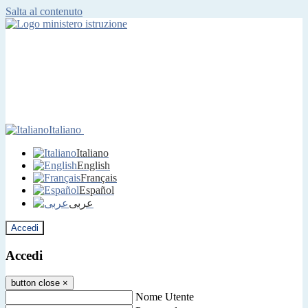
Salta al contenuto
Italiano
Italiano
English
Français
Español
عربى
Accedi
Accedi
button close
×
Nome Utente