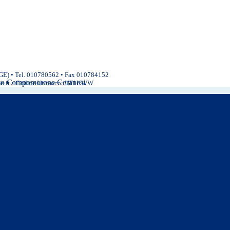
(GE) • Tel. 010780562 • Fax 010784152
ivo Campomorone Ceranesi
ne.it • Codice Univoco: UF1KWW