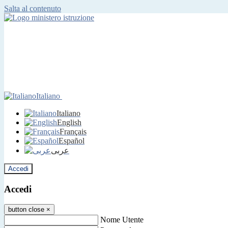
Salta al contenuto
Italiano
Italiano
English
Français
Español
عربى
Accedi
Accedi
button close
×
Nome Utente