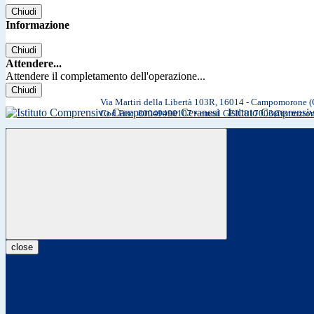
Chiudi
Informazione
Chiudi
Attendere...
Attendere il completamento dell'operazione...
Chiudi
Via Martiri della Libertà 103R, 16014 - Campomorone 
Istituto Comprens
Cod.Fisc. 80049490107 • email GEIC817003@istruzio
close