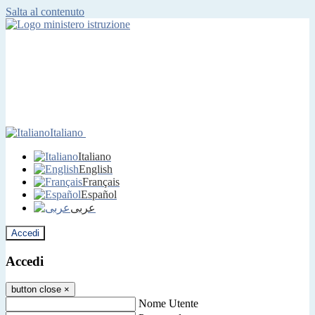
Salta al contenuto
Italiano
Italiano
English
Français
Español
عربى
Accedi
Accedi
button close
×
Nome Utente