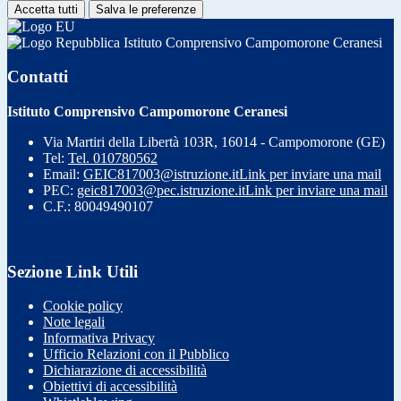
Accetta tutti
Salva le preferenze
Istituto Comprensivo Campomorone Ceranesi
Contatti
Istituto Comprensivo Campomorone Ceranesi
Via Martiri della Libertà 103R, 16014 - Campomorone (GE)
Tel:
Tel. 010780562
Email:
GEIC817003@istruzione.it
Link per inviare una mail
PEC:
geic817003@pec.istruzione.it
Link per inviare una mail
C.F.: 80049490107
Sezione Link Utili
Cookie policy
Note legali
Informativa Privacy
Ufficio Relazioni con il Pubblico
Dichiarazione di accessibilità
Obiettivi di accessibilità