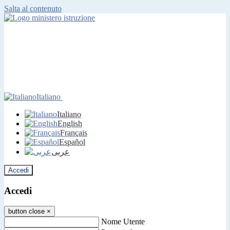
Salta al contenuto
Italiano
Italiano
English
Français
Español
عربى
Accedi
Accedi
button close
×
Nome Utente