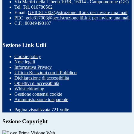
Via Martiri della Libertà 103R, 16014 - Campomorone (GE)
Tel:
Tel. 010780562
Email:
GEIC817003@istruzione.it
Link per inviare una mail
PEC:
geic817003@pec.istruzione.it
Link per inviare una mail
C.F.: 80049490107
Sezione Link Utili
Cookie policy
Note legali
Informativa Privacy
Ufficio Relazioni con il Pubblico
Dichiarazione di accessibilità
Obiettivi di accessibilità
Whistleblowing
Gestione consensi cookie
Amministrazione trasparente
Pagina visualizzata
721
volte
Sezione Copyright