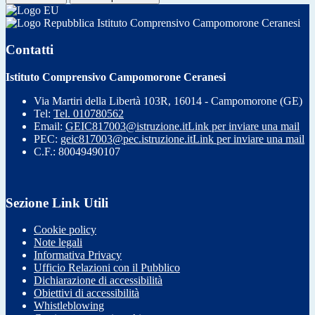
Istituto Comprensivo Campomorone Ceranesi
Contatti
Istituto Comprensivo Campomorone Ceranesi
Via Martiri della Libertà 103R, 16014 - Campomorone (GE)
Tel:
Tel. 010780562
Email:
GEIC817003@istruzione.it
Link per inviare una mail
PEC:
geic817003@pec.istruzione.it
Link per inviare una mail
C.F.: 80049490107
Sezione Link Utili
Cookie policy
Note legali
Informativa Privacy
Ufficio Relazioni con il Pubblico
Dichiarazione di accessibilità
Obiettivi di accessibilità
Whistleblowing