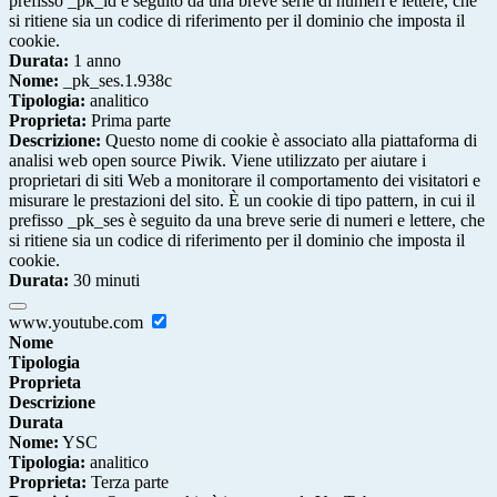
prefisso _pk_id è seguito da una breve serie di numeri e lettere, che
si ritiene sia un codice di riferimento per il dominio che imposta il
cookie.
Durata:
1 anno
Nome:
_pk_ses.1.938c
Tipologia:
analitico
Proprieta:
Prima parte
Descrizione:
Questo nome di cookie è associato alla piattaforma di
analisi web open source Piwik. Viene utilizzato per aiutare i
proprietari di siti Web a monitorare il comportamento dei visitatori e
misurare le prestazioni del sito. È un cookie di tipo pattern, in cui il
prefisso _pk_ses è seguito da una breve serie di numeri e lettere, che
si ritiene sia un codice di riferimento per il dominio che imposta il
cookie.
Durata:
30 minuti
www.youtube.com
Nome
Tipologia
Proprieta
Descrizione
Durata
Nome:
YSC
Tipologia:
analitico
Proprieta:
Terza parte