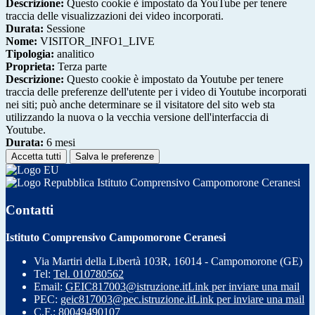
Descrizione:
Questo cookie è impostato da YouTube per tenere
traccia delle visualizzazioni dei video incorporati.
Durata:
Sessione
Nome:
VISITOR_INFO1_LIVE
Tipologia:
analitico
Proprieta:
Terza parte
Descrizione:
Questo cookie è impostato da Youtube per tenere
traccia delle preferenze dell'utente per i video di Youtube incorporati
nei siti; può anche determinare se il visitatore del sito web sta
utilizzando la nuova o la vecchia versione dell'interfaccia di
Youtube.
Durata:
6 mesi
Accetta tutti
Salva le preferenze
Istituto Comprensivo Campomorone Ceranesi
Contatti
Istituto Comprensivo Campomorone Ceranesi
Via Martiri della Libertà 103R, 16014 - Campomorone (GE)
Tel:
Tel. 010780562
Email:
GEIC817003@istruzione.it
Link per inviare una mail
PEC:
geic817003@pec.istruzione.it
Link per inviare una mail
C.F.: 80049490107