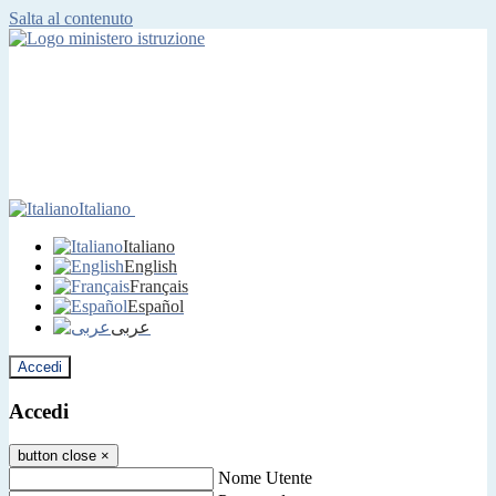
Salta al contenuto
Italiano
Italiano
English
Français
Español
عربى
Accedi
Accedi
button close
×
Nome Utente