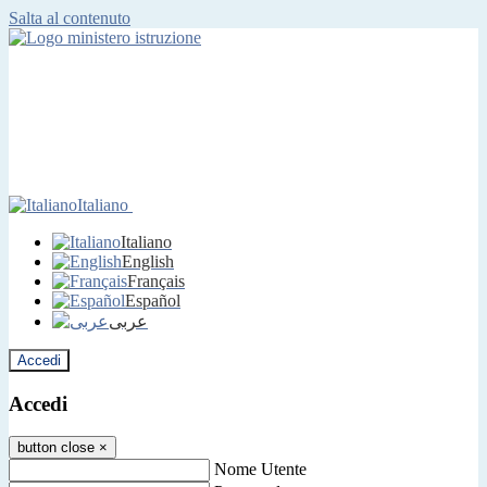
Salta al contenuto
Italiano
Italiano
English
Français
Español
عربى
Accedi
Accedi
button close
×
Nome Utente