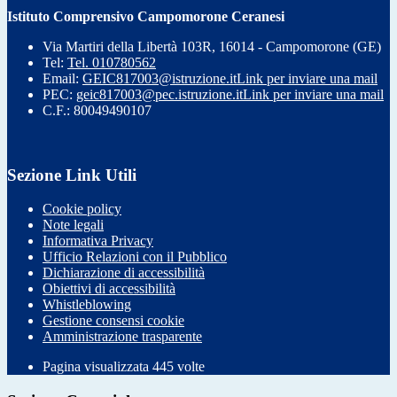
Istituto Comprensivo Campomorone Ceranesi
Via Martiri della Libertà 103R, 16014 - Campomorone (GE)
Tel:
Tel. 010780562
Email:
GEIC817003@istruzione.it
Link per inviare una mail
PEC:
geic817003@pec.istruzione.it
Link per inviare una mail
C.F.: 80049490107
Sezione Link Utili
Cookie policy
Note legali
Informativa Privacy
Ufficio Relazioni con il Pubblico
Dichiarazione di accessibilità
Obiettivi di accessibilità
Whistleblowing
Gestione consensi cookie
Amministrazione trasparente
Pagina visualizzata
445
volte