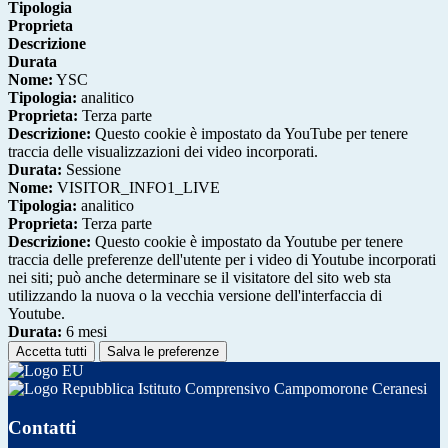
Tipologia
Proprieta
Descrizione
Durata
Nome:
YSC
Tipologia:
analitico
Proprieta:
Terza parte
Descrizione:
Questo cookie è impostato da YouTube per tenere
traccia delle visualizzazioni dei video incorporati.
Durata:
Sessione
Nome:
VISITOR_INFO1_LIVE
Tipologia:
analitico
Proprieta:
Terza parte
Descrizione:
Questo cookie è impostato da Youtube per tenere
traccia delle preferenze dell'utente per i video di Youtube incorporati
nei siti; può anche determinare se il visitatore del sito web sta
utilizzando la nuova o la vecchia versione dell'interfaccia di
Youtube.
Durata:
6 mesi
Accetta tutti
Salva le preferenze
Istituto Comprensivo Campomorone Ceranesi
Contatti