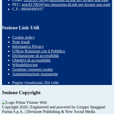
PEC:
geic817003@pec.istruzione.it
Link per inviare una mail
C.F.: 80049490107
Sezione Link Utili
Cookie policy
Note legali
Informativa Privacy
Ufficio Relazioni con il Pubblico
Dichiarazione di accessibilità
Obiettivi di accessibilità
Whistleblowing
Gestione consensi cookie
Amministrazione trasparente
Pagina visualizzata
264
volte
Sezione Copyright
Copyright 2026 | Engineered and powered by Gruppo Spaggiari
Parma S.p.A. | Divisione Publishing & New Social Media