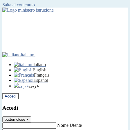
Salta al contenuto
Italiano
Italiano
English
Français
Español
عربى
Accedi
Accedi
button close
×
Nome Utente