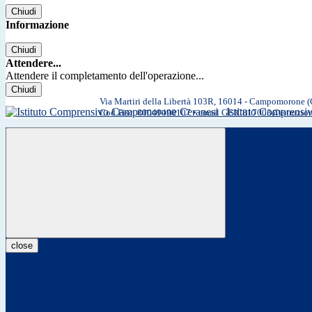
Chiudi
Informazione
Chiudi
Attendere...
Attendere il completamento dell'operazione...
Chiudi
Via Martiri della Libertà 103R, 16014 - Campomorone 
Istituto Comprens
Cod.Fisc. 80049490107 • email GEIC817003@istruzio
close