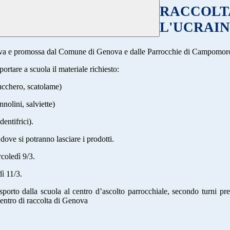
RACCOLTA
L'UCRAI
okrova e promossa dal Comune di Genova e dalle Parrocchie di Campomoro
ortare a scuola il materiale richiesto:
zucchero, scatolame)
nnolini, salviette)
entifrici).
dove si potranno lasciare i prodotti.
rcoledì 9/3.
dì 11/3.
sporto dalla scuola al centro d’ascolto parrocchiale, secondo turni prest
 centro di raccolta di Genova