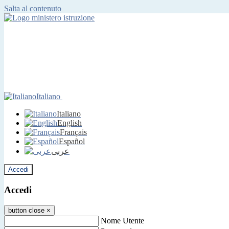
Salta al contenuto
Italiano
Italiano
English
Français
Español
عربى
Accedi
Accedi
button close
×
Nome Utente