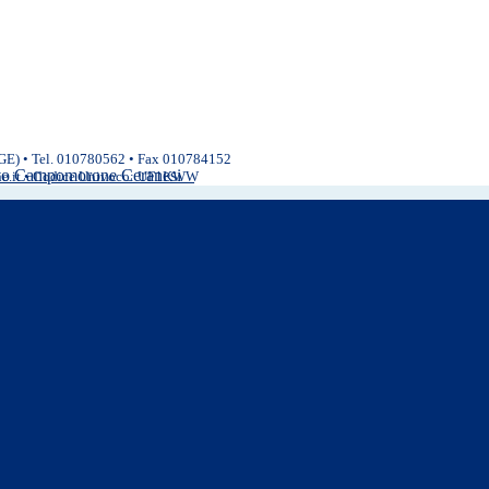
(GE) • Tel. 010780562 • Fax 010784152
ivo Campomorone Ceranesi
ne.it • Codice Univoco: UF1KWW