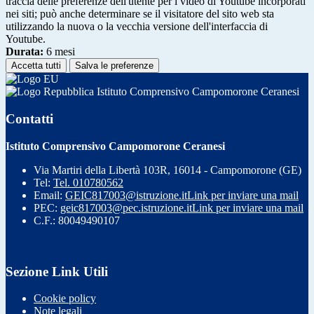
traccia delle preferenze dell'utente per i video di Youtube incorporati
nei siti; può anche determinare se il visitatore del sito web sta
utilizzando la nuova o la vecchia versione dell'interfaccia di
Youtube.
Durata:
6 mesi
Accetta tutti
Salva le preferenze
Istituto Comprensivo Campomorone Ceranesi
Contatti
Istituto Comprensivo Campomorone Ceranesi
Via Martiri della Libertà 103R, 16014 - Campomorone (GE)
Tel:
Tel. 010780562
Email:
GEIC817003@istruzione.it
Link per inviare una mail
PEC:
geic817003@pec.istruzione.it
Link per inviare una mail
C.F.: 80049490107
Sezione Link Utili
Cookie policy
Note legali