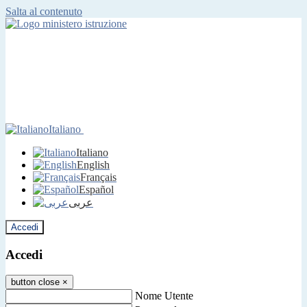
Salta al contenuto
Italiano
Italiano
English
Français
Español
عربى
Accedi
Accedi
button close
×
Nome Utente