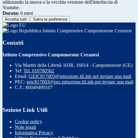
utilizzando la nuova o la vecchia versione dell'interfaccia di
Youtube.
Durata:
6 mesi
Accetta tutti
Salva le preferenze
Istituto Comprensivo Campomorone Ceranesi
Contatti
Istituto Comprensivo Campomorone Ceranesi
Via Martiri della Libertà 103R, 16014 - Campomorone (GE)
Tel:
Tel. 010780562
Email:
GEIC817003@istruzione.it
Link per inviare una mail
PEC:
geic817003@pec.istruzione.it
Link per inviare una mail
C.F.: 80049490107
Sezione Link Utili
Cookie policy
Note legali
Informativa Privacy