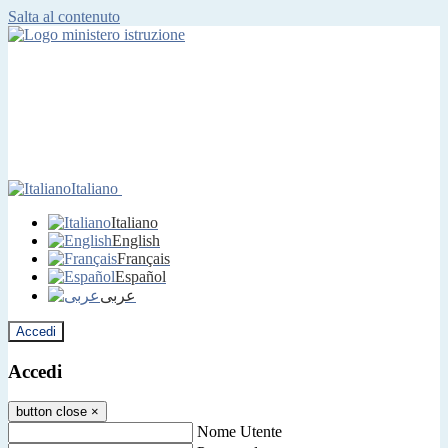
Salta al contenuto
Italiano
Italiano
English
Français
Español
عربى
Accedi
Accedi
button close
×
Nome Utente