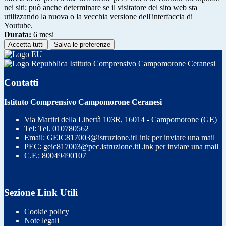
nei siti; può anche determinare se il visitatore del sito web sta
utilizzando la nuova o la vecchia versione dell'interfaccia di
Youtube.
Durata:
6 mesi
Accetta tutti
Salva le preferenze
Istituto Comprensivo Campomorone Ceranesi
Contatti
Istituto Comprensivo Campomorone Ceranesi
Via Martiri della Libertà 103R, 16014 - Campomorone (GE)
Tel:
Tel. 010780562
Email:
GEIC817003@istruzione.it
Link per inviare una mail
PEC:
geic817003@pec.istruzione.it
Link per inviare una mail
C.F.: 80049490107
Sezione Link Utili
Cookie policy
Note legali