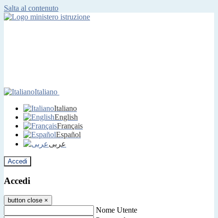
Salta al contenuto
Italiano
Italiano
English
Français
Español
عربى
Accedi
Accedi
button close
×
Nome Utente