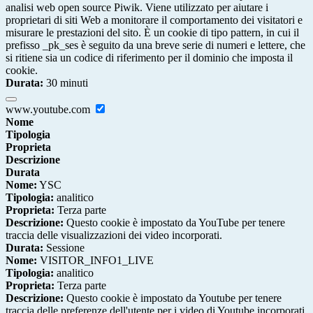
analisi web open source Piwik. Viene utilizzato per aiutare i
proprietari di siti Web a monitorare il comportamento dei visitatori e
misurare le prestazioni del sito. È un cookie di tipo pattern, in cui il
prefisso _pk_ses è seguito da una breve serie di numeri e lettere, che
si ritiene sia un codice di riferimento per il dominio che imposta il
cookie.
Durata:
30 minuti
www.youtube.com
Nome
Tipologia
Proprieta
Descrizione
Durata
Nome:
YSC
Tipologia:
analitico
Proprieta:
Terza parte
Descrizione:
Questo cookie è impostato da YouTube per tenere
traccia delle visualizzazioni dei video incorporati.
Durata:
Sessione
Nome:
VISITOR_INFO1_LIVE
Tipologia:
analitico
Proprieta:
Terza parte
Descrizione:
Questo cookie è impostato da Youtube per tenere
traccia delle preferenze dell'utente per i video di Youtube incorporati