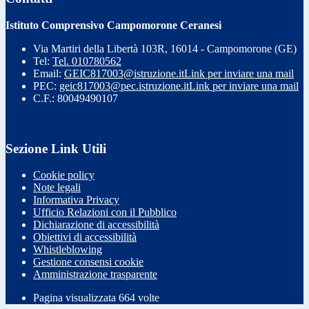
Istituto Comprensivo Campomorone Ceranesi
Via Martiri della Libertà 103R, 16014 - Campomorone (GE)
Tel:
Tel. 010780562
Email:
GEIC817003@istruzione.it
Link per inviare una mail
PEC:
geic817003@pec.istruzione.it
Link per inviare una mail
C.F.: 80049490107
Sezione Link Utili
Cookie policy
Note legali
Informativa Privacy
Ufficio Relazioni con il Pubblico
Dichiarazione di accessibilità
Obiettivi di accessibilità
Whistleblowing
Gestione consensi cookie
Amministrazione trasparente
Pagina visualizzata
664
volte