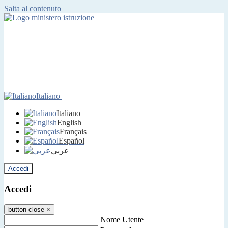
Salta al contenuto
Italiano
Italiano
English
Français
Español
عربى
Accedi
Accedi
button close
×
Nome Utente