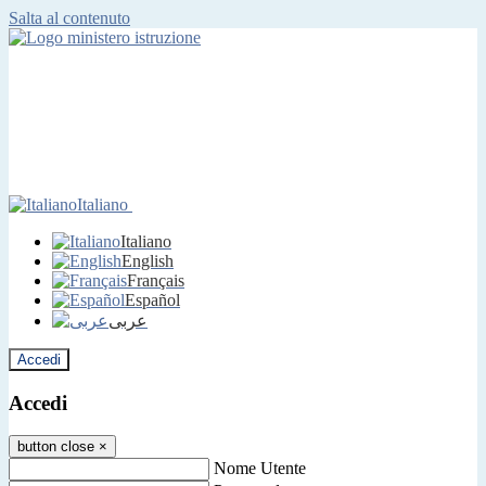
Salta al contenuto
Italiano
Italiano
English
Français
Español
عربى
Accedi
Accedi
button close
×
Nome Utente