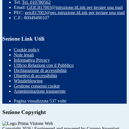
Tel:
Tel. 010780562
Email:
GEIC817003@istruzione.it
Link per inviare una mail
PEC:
geic817003@pec.istruzione.it
Link per inviare una mail
C.F.: 80049490107
Sezione Link Utili
Cookie policy
Note legali
Informativa Privacy
Ufficio Relazioni con il Pubblico
Dichiarazione di accessibilità
Obiettivi di accessibilità
Whistleblowing
Gestione consensi cookie
Amministrazione trasparente
Pagina visualizzata
537
volte
Sezione Copyright
Copyright 2026 | Engineered and powered by Gruppo Spaggiari