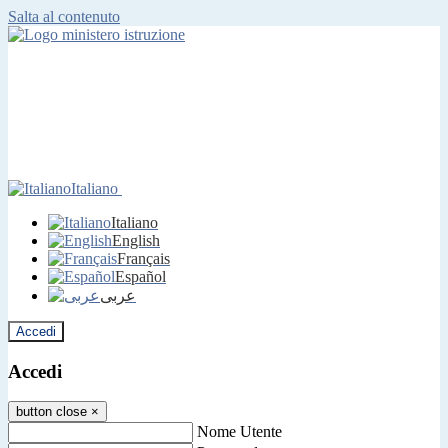
Salta al contenuto
Italiano
Italiano
English
Français
Español
عربى
Accedi
Accedi
button close
×
Nome Utente