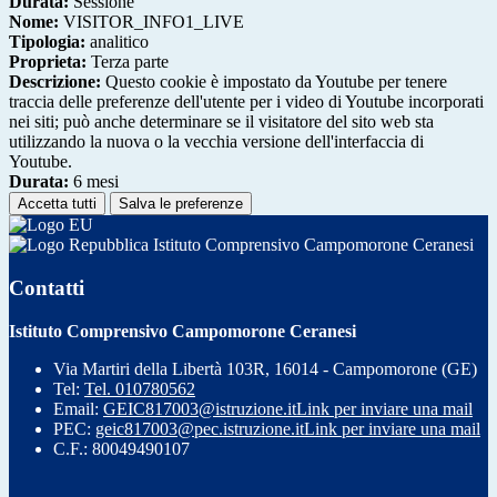
Durata:
Sessione
Nome:
VISITOR_INFO1_LIVE
Tipologia:
analitico
Proprieta:
Terza parte
Descrizione:
Questo cookie è impostato da Youtube per tenere
traccia delle preferenze dell'utente per i video di Youtube incorporati
nei siti; può anche determinare se il visitatore del sito web sta
utilizzando la nuova o la vecchia versione dell'interfaccia di
Youtube.
Durata:
6 mesi
Accetta tutti
Salva le preferenze
Istituto Comprensivo Campomorone Ceranesi
Contatti
Istituto Comprensivo Campomorone Ceranesi
Via Martiri della Libertà 103R, 16014 - Campomorone (GE)
Tel:
Tel. 010780562
Email:
GEIC817003@istruzione.it
Link per inviare una mail
PEC:
geic817003@pec.istruzione.it
Link per inviare una mail
C.F.: 80049490107