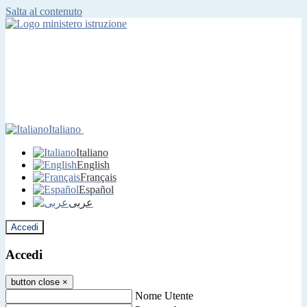
Salta al contenuto
Italiano
Italiano
English
Français
Español
عربى
Accedi
Accedi
button close
×
Nome Utente