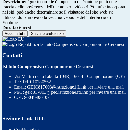
Descrizione:
Questo cookie è impostato da Youtube per tenere
traccia delle preferenze dell'utente per i video di Youtube incorporati
nei siti; può anche determinare se il visitatore del sito web sta
utilizzando la nuova o la vecchia versione dell'interfaccia di
Youtube.
Durata:
6 mesi
Accetta tutti
Salva le preferenze
Istituto Comprensivo Campomorone Ceranesi
Contatti
Istituto Comprensivo Campomorone Ceranesi
Via Martiri della Libertà 103R, 16014 - Campomorone (GE)
Tel:
Tel. 010780562
Email:
GEIC817003@istruzione.it
Link per inviare una mail
PEC:
geic817003@pec.istruzione.it
Link per inviare una mail
C.F.: 80049490107
Sezione Link Utili
Cookie policy