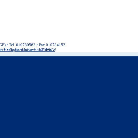
(GE) • Tel. 010780562 • Fax 010784152
ivo Campomorone Ceranesi
ne.it • Codice Univoco: UF1KWW