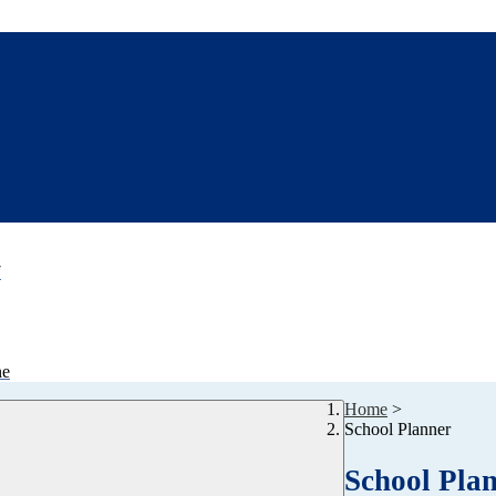
7
ne
Home
>
School Planner
School Pla