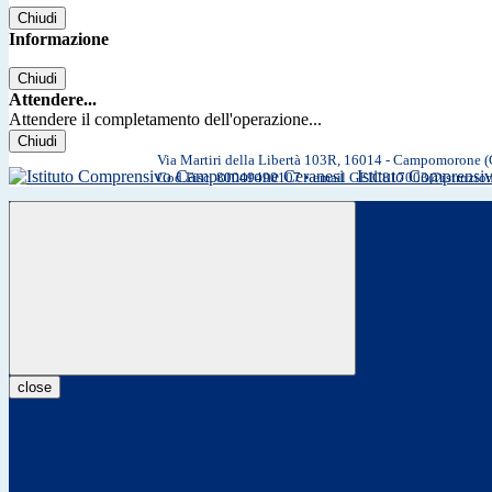
Chiudi
Informazione
Chiudi
Attendere...
Attendere il completamento dell'operazione...
Chiudi
Via Martiri della Libertà 103R, 16014 - Campomorone 
Istituto Comprens
Cod.Fisc. 80049490107 • email GEIC817003@istruzio
close