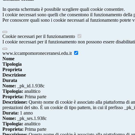
In questa schermata è possibile scegliere quali cookie consentire.
I cookie necessari sono quelli che consentono il funzionamento della pi
Per conoscere quali sono i cookie necessari al funzionamento potete v
Cookie necessari per il funzionamento
I cookie necessari per il funzionamento non possono essere disabilitati.
www.iccampomoroneceranesi.edu.it
Nome
Tipologia
Proprieta
Descrizione
Durata
Nome:
_pk_id.1.938c
Tipologia:
analitico
Proprieta:
Prima parte
Descrizione:
Questo nome di cookie è associato alla piattaforma di ana
prestazioni del sito. È un cookie di tipo pattern, in cui il prefisso _pk
Durata:
1 anno
Nome:
_pk_ses.1.938c
Tipologia:
analitico
Proprieta:
Prima parte
Descrizione:
Questo nome di cookie è associato alla piattaforma di ana