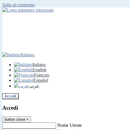
Salta al contenuto
Italiano
Italiano
English
Français
Español
عربى
Accedi
Accedi
button close
×
Nome Utente