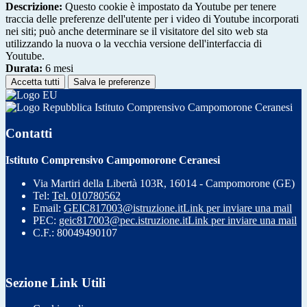
Descrizione:
Questo cookie è impostato da Youtube per tenere
traccia delle preferenze dell'utente per i video di Youtube incorporati
nei siti; può anche determinare se il visitatore del sito web sta
utilizzando la nuova o la vecchia versione dell'interfaccia di
Youtube.
Durata:
6 mesi
Accetta tutti
Salva le preferenze
Istituto Comprensivo Campomorone Ceranesi
Contatti
Istituto Comprensivo Campomorone Ceranesi
Via Martiri della Libertà 103R, 16014 - Campomorone (GE)
Tel:
Tel. 010780562
Email:
GEIC817003@istruzione.it
Link per inviare una mail
PEC:
geic817003@pec.istruzione.it
Link per inviare una mail
C.F.: 80049490107
Sezione Link Utili