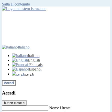
Salta al contenuto
Italiano
Italiano
English
Français
Español
عربى
Accedi
Accedi
button close
×
Nome Utente