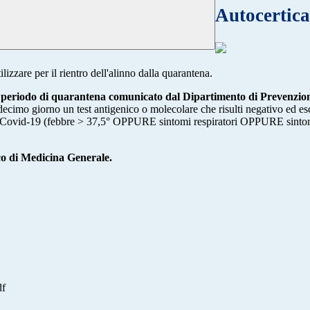
Autocertica
zare per il rientro dell'alinno dalla quarantena.
del periodo di quarantena comunicato dal Dipartimento di Prevenzi
decimo giorno un test antigenico o molecolare che risulti negativo ed es
a Covid-19 (febbre > 37,5° OPPURE sintomi respiratori OPPURE sintomi ga
ico di Medicina Generale.
df