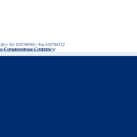
(GE) • Tel. 010780562 • Fax 010784152
ivo Campomorone Ceranesi
ne.it • Codice Univoco: UF1KWW