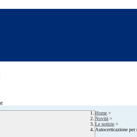
7
ne
Home
>
Novità
>
Le notizie
>
Autocerticazione per 