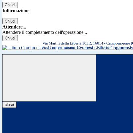
Chiudi
Informazione
Chiudi
Attendere...
Attendere il completamento dell'operazione...
Chiudi
Via Martiri della Libertà 103R, 16014 - Campomorone 
Istituto Comprens
Cod.Fisc. 80049490107 • email GEIC817003@istruzio
close