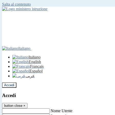
Salta al contenuto
Italiano
Italiano
English
Français
Español
عربى
Accedi
Accedi
button close
×
Nome Utente