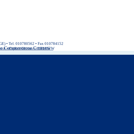
(GE) • Tel. 010780562 • Fax 010784152
ivo Campomorone Ceranesi
ne.it • Codice Univoco: UF1KWW