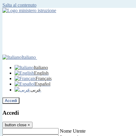
Salta al contenuto
Italiano
Italiano
English
Français
Español
عربى
Accedi
Accedi
button close
×
Nome Utente