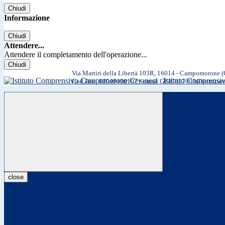
Chiudi
Informazione
Chiudi
Attendere...
Attendere il completamento dell'operazione...
Chiudi
Via Martiri della Libertà 103R, 16014 - Campomorone 
Istituto Comprens
Cod.Fisc. 80049490107 • email GEIC817003@istruzio
close