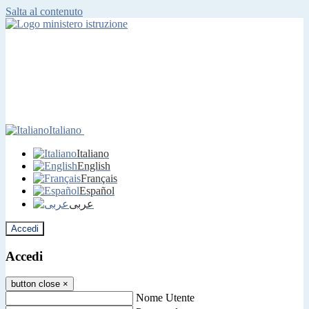
Salta al contenuto
Italiano
Italiano
English
Français
Español
عربى
Accedi
Accedi
button close
×
Nome Utente