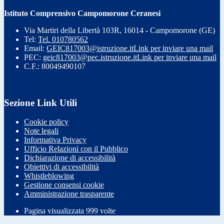
Istituto Comprensivo Campomorone Ceranesi
Via Martiri della Libertà 103R, 16014 - Campomorone (GE)
Tel:
Tel. 010780562
Email:
GEIC817003@istruzione.it
Link per inviare una mail
PEC:
geic817003@pec.istruzione.it
Link per inviare una mail
C.F.: 80049490107
Sezione Link Utili
Cookie policy
Note legali
Informativa Privacy
Ufficio Relazioni con il Pubblico
Dichiarazione di accessibilità
Obiettivi di accessibilità
Whistleblowing
Gestione consensi cookie
Amministrazione trasparente
Pagina visualizzata
999
volte