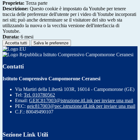
Proprieta:
Terza parte
Descrizione:
Questo cookie è impostato da Youtube per tenere
traccia delle preferenze dell'utente per i video di Youtube incorporati
nei siti; può anche determinare se il visitatore del sito web sta
utilizzando la nuova o la vecchia versione dell'interfaccia di
Youtube.
Durata:
6 mesi
Accetta tutti
Salva le preferenze
Istituto Comprensivo Campomorone Ceranesi
Contatti
Istituto Comprensivo Campomorone Ceranesi
Via Martiri della Libertà 103R, 16014 - Campomorone (GE)
Tel:
Tel. 010780562
Email:
GEIC817003@istruzione.it
Link per inviare una mail
PEC:
geic817003@pec.istruzione.it
Link per inviare una mail
C.F.: 80049490107
Sezione Link Utili