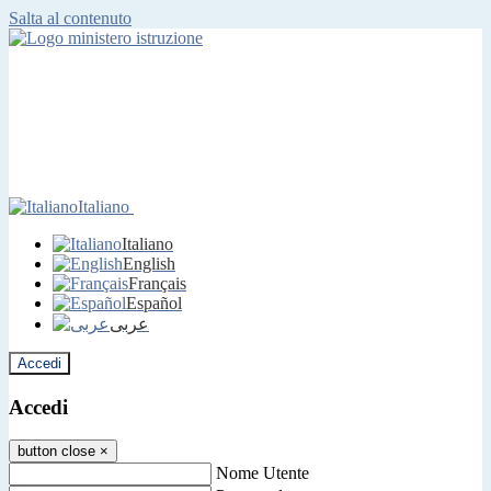
Salta al contenuto
Italiano
Italiano
English
Français
Español
عربى
Accedi
Accedi
button close
×
Nome Utente