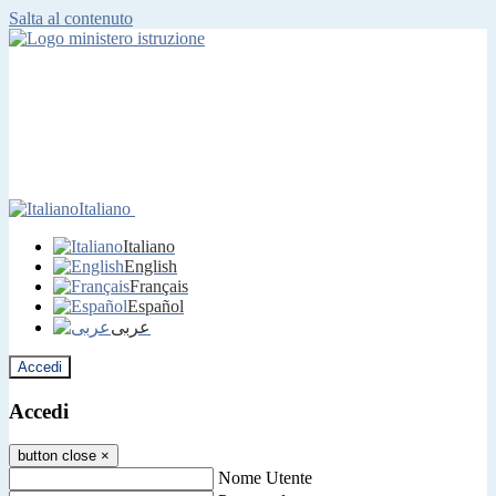
Salta al contenuto
Italiano
Italiano
English
Français
Español
عربى
Accedi
Accedi
button close
×
Nome Utente