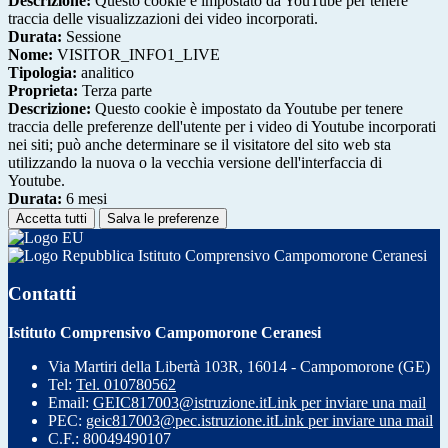
Descrizione:
Questo cookie è impostato da YouTube per tenere
traccia delle visualizzazioni dei video incorporati.
Durata:
Sessione
Nome:
VISITOR_INFO1_LIVE
Tipologia:
analitico
Proprieta:
Terza parte
Descrizione:
Questo cookie è impostato da Youtube per tenere
traccia delle preferenze dell'utente per i video di Youtube incorporati
nei siti; può anche determinare se il visitatore del sito web sta
utilizzando la nuova o la vecchia versione dell'interfaccia di
Youtube.
Durata:
6 mesi
Accetta tutti
Salva le preferenze
Istituto Comprensivo Campomorone Ceranesi
Contatti
Istituto Comprensivo Campomorone Ceranesi
Via Martiri della Libertà 103R, 16014 - Campomorone (GE)
Tel:
Tel. 010780562
Email:
GEIC817003@istruzione.it
Link per inviare una mail
PEC:
geic817003@pec.istruzione.it
Link per inviare una mail
C.F.: 80049490107