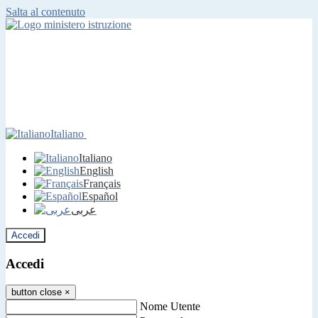
Salta al contenuto
Italiano
Italiano
English
Français
Español
عربى
Accedi
Accedi
button close
×
Nome Utente