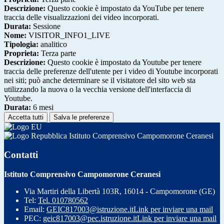
Descrizione:
Questo cookie è impostato da YouTube per tenere
traccia delle visualizzazioni dei video incorporati.
Durata:
Sessione
Nome:
VISITOR_INFO1_LIVE
Tipologia:
analitico
Proprieta:
Terza parte
Descrizione:
Questo cookie è impostato da Youtube per tenere
traccia delle preferenze dell'utente per i video di Youtube incorporati
nei siti; può anche determinare se il visitatore del sito web sta
utilizzando la nuova o la vecchia versione dell'interfaccia di
Youtube.
Durata:
6 mesi
Accetta tutti
Salva le preferenze
Istituto Comprensivo Campomorone Ceranesi
Contatti
Istituto Comprensivo Campomorone Ceranesi
Via Martiri della Libertà 103R, 16014 - Campomorone (GE)
Tel:
Tel. 010780562
Email:
GEIC817003@istruzione.it
Link per inviare una mail
PEC:
geic817003@pec.istruzione.it
Link per inviare una mail