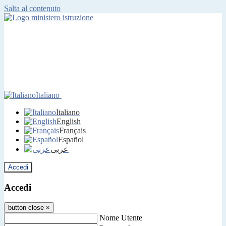
Salta al contenuto
Italiano
Italiano
English
Français
Español
عربى
Accedi
Accedi
button close
×
Nome Utente