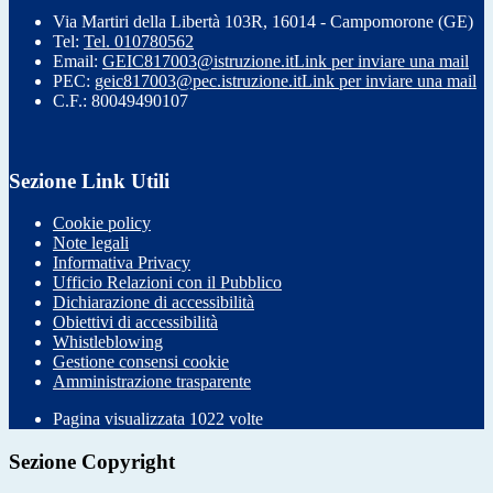
Via Martiri della Libertà 103R, 16014 - Campomorone (GE)
Tel:
Tel. 010780562
Email:
GEIC817003@istruzione.it
Link per inviare una mail
PEC:
geic817003@pec.istruzione.it
Link per inviare una mail
C.F.: 80049490107
Sezione Link Utili
Cookie policy
Note legali
Informativa Privacy
Ufficio Relazioni con il Pubblico
Dichiarazione di accessibilità
Obiettivi di accessibilità
Whistleblowing
Gestione consensi cookie
Amministrazione trasparente
Pagina visualizzata
1022
volte
Sezione Copyright