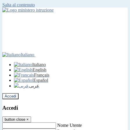
Salta al contenuto
Italiano
Italiano
English
Français
Español
عربى
Accedi
Accedi
button close
×
Nome Utente