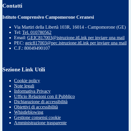
Contatti
Istituto Comprensivo Campomorone Ceranesi
Via Martiri della Libertà 103R, 16014 - Campomorone (GE)
Tel:
Tel. 010780562
Email:
GEIC817003@istruzione.it
Link per inviare una mail
PEC:
geic817003@pec.istruzione.it
Link per inviare una mail
C.F.: 80049490107
Sezione Link Utili
Cookie policy
Note legali
Informativa Privacy
Ufficio Relazioni con il Pubblico
Dichiarazione di accessibilità
Obiettivi di accessibilità
Whistleblowing
Gestione consensi cookie
Amministrazione trasparente