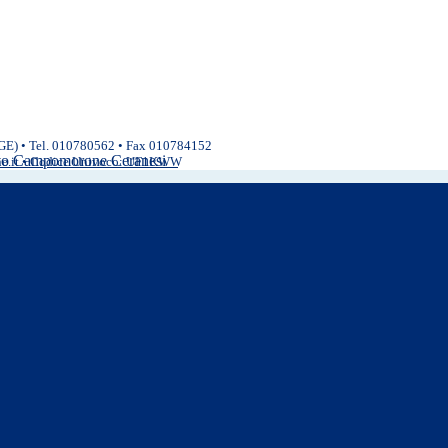
(GE) • Tel. 010780562 • Fax 010784152
ivo Campomorone Ceranesi
ne.it • Codice Univoco: UF1KWW