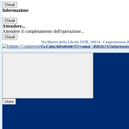
Chiudi
Informazione
Chiudi
Attendere...
Attendere il completamento dell'operazione...
Chiudi
Via Martiri della Libertà 103R, 16014 - Campomorone 
Istituto Comprens
Cod.Fisc. 80049490107 • email GEIC817003@istruzio
close