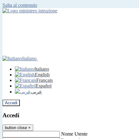
Salta al contenuto
Italiano
Italiano
English
Français
Español
عربى
Accedi
Accedi
button close
×
Nome Utente