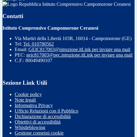
Istituto Comprensivo Campomorone Ceranesi
Contatti
Istituto Comprensivo Campomorone Ceranesi
Via Martiri della Libertà 103R, 16014 - Campomorone (GE)
Tel:
Tel. 010780562
Email:
GEIC817003@istruzione.it
Link per inviare una mail
PEC:
geic817003@pec.istruzione.it
Link per inviare una mail
C.F.: 80049490107
Sezione Link Utili
Cookie policy
Note legali
Informativa Privacy
Ufficio Relazioni con il Pubblico
Dichiarazione di accessibilità
Obiettivi di accessibilità
Whistleblowing
Gestione consensi cookie