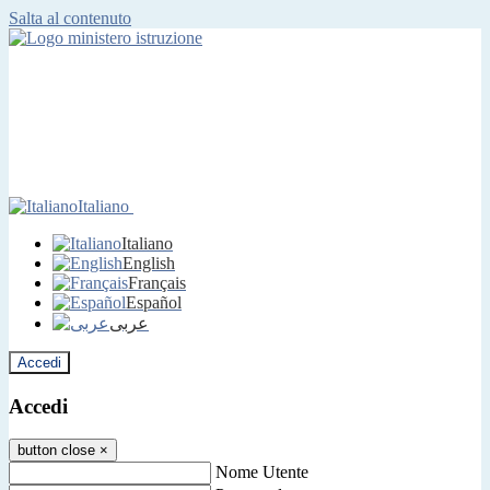
Salta al contenuto
Italiano
Italiano
English
Français
Español
عربى
Accedi
Accedi
button close
×
Nome Utente