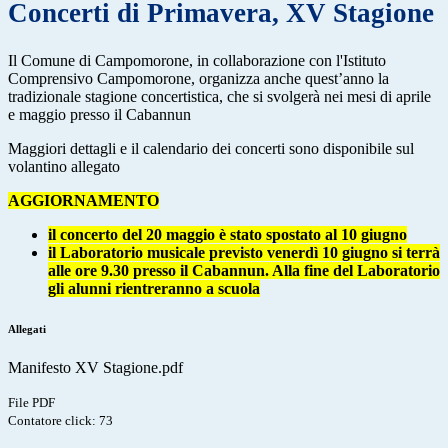
Concerti di Primavera, XV Stagione
Il Comune di Campomorone, in collaborazione con l'Istituto
Comprensivo Campomorone, organizza anche quest’anno la
tradizionale stagione concertistica, che si svolgerà nei mesi di aprile
e maggio presso il Cabannun
Maggiori dettagli e il calendario dei concerti sono disponibile sul
volantino allegato
AGGIORNAMENTO
il concerto del 20 maggio è stato spostato al 10 giugno
il Laboratorio musicale previsto venerdì 10 giugno si terrà
alle ore 9.30 presso il Cabannun. Alla fine del Laboratorio
gli alunni rientreranno a scuola
Allegati
Manifesto XV Stagione.pdf
File PDF
Contatore click: 73